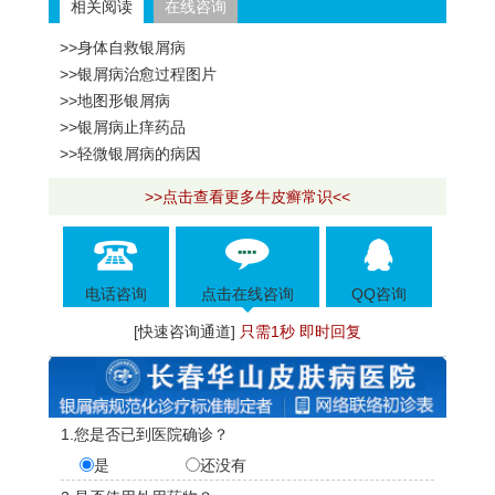
相关阅读
在线咨询
>>身体自救银屑病
>>银屑病治愈过程图片
>>地图形银屑病
>>银屑病止痒药品
>>轻微银屑病的病因
>>点击查看更多牛皮癣常识<<
电话咨询
点击在线咨询
QQ咨询
[快速咨询通道]
只需1秒 即时回复
1.您是否已到医院确诊？
是
还没有