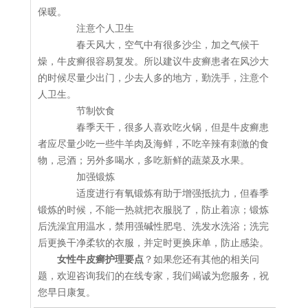
保暖。
注意个人卫生
春天风大，空气中有很多沙尘，加之气候干
燥，牛皮癣很容易复发。所以建议牛皮癣患者在风沙大
的时候尽量少出门，少去人多的地方，勤洗手，注意个
人卫生。
节制饮食
春季天干，很多人喜欢吃火锅，但是牛皮癣患
者应尽量少吃一些牛羊肉及海鲜，不吃辛辣有刺激的食
物，忌酒；另外多喝水，多吃新鲜的蔬菜及水果。
加强锻炼
适度进行有氧锻炼有助于增强抵抗力，但春季
锻炼的时候，不能一热就把衣服脱了，防止着凉；锻炼
后洗澡宜用温水，禁用强碱性肥皂、洗发水洗浴；洗完
后更换干净柔软的衣服，并定时更换床单，防止感染。
女性牛皮癣护理要点
？如果您还有其他的相关问
题，欢迎咨询我们的在线专家，我们竭诚为您服务，祝
您早日康复。