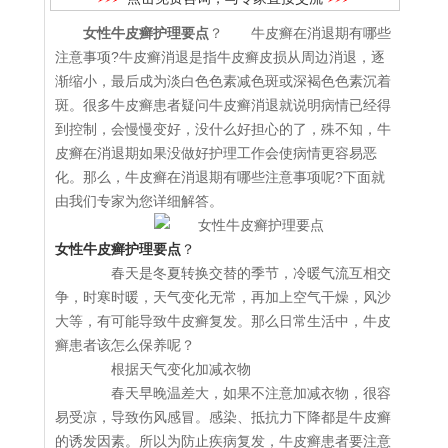
女性牛皮癣护理要点
？ 牛皮癣在消退期有哪些
注意事项?牛皮癣消退是指牛皮癣皮损从周边消退，逐
渐缩小，最后成为淡白色色素减色斑或深褐色色素沉着
斑。很多牛皮癣患者疑问牛皮癣消退就说明病情已经得
到控制，会慢慢变好，没什么好担心的了，殊不知，牛
皮癣在消退期如果没做好护理工作会使病情更容易恶
化。那么，牛皮癣在消退期有哪些注意事项呢?下面就
由我们专家为您详细解答。
女性牛皮癣护理要点
？
春天是冬夏转换交替的季节，冷暖气流互相交
争，时寒时暖，天气变化无常，再加上空气干燥，风沙
大等，有可能导致牛皮癣复发。那么日常生活中，牛皮
癣患者该怎么保养呢？
根据天气变化加减衣物
春天早晚温差大，如果不注意加减衣物，很容
易受凉，导致伤风感冒。感染、抵抗力下降都是牛皮癣
的诱发因素。所以为防止疾病复发，牛皮癣患者要注意