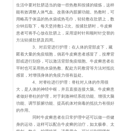
生活中要对肚脐适当的做一些热敷和按揉的锻炼，这样
能有效调整人体气血、改善体内脏腑功能。热敷时，可
用略高于体温的热水袋或热毛巾，轻轻敷在肚脐上，数
分钟后取下，每天坚持敷1-2次。按揉肚脐时，牛皮癣
患者可将手心放在肚脐上，采用逆时针和顺时针交替的
方法轻揉肚脐及四周。
3、对后背进行护理：在人体的背部皮下，藏
匿着大量的免疫细胞，倘若牛皮癣患者感冒了，按摩背
部或进行刮痧，可以激活背部免疫细胞。牛皮癣患者在
平时也可采用热水袋热敷、配处方药敷背等方法对抵抗
感冒，对增强身体的免疫力很有益处。
4、对脊柱进行护理：脊柱对人体的作用很
大，是人体的神经中枢，并且直接连接大脑。牛皮癣患
者做好脊柱的护理，对于刺激神经系统功能、增强大脑
功能、调节脏腑功能、提高机体对病毒的抵抗力有很好
的作用。
同时牛皮癣患者在日常护理中还可以做一些健
身的运动，这样可以配合牛皮癣的治疗，如太极拳、太