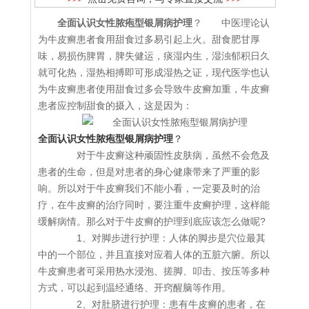
全面认识女性脓疱型银屑病护理
？ 中医理论认
为牛皮癣患者食用甜食过多易引起上火。甜食肥甘厚
味，易损伤脾胃，脾失健运，痰湿内生，湿浊郁积日久
就可化热，湿热相搏即可形成湿热之证，现代医学也认
为牛皮癣患者使用甜食过多会导致牛皮癣加重，牛皮癣
患者应控制甜食的摄入，这是因为：
全面认识女性脓疱型银屑病护理
？
对于牛皮癣这种顽固性皮肤病，虽然不会危及
患者的生命，但是对患者的身心健康带来了严重的影
响。所以对于牛皮癣我们不能小看，一定要及时的治
疗，在牛皮癣的治疗同时，要注重牛皮癣护理，这样能
缓解病情。那么对于牛皮癣的护理到底应该怎么做呢?
1、对脚步进行护理：人体的脚步是穴位最其
中的一个部位，并且直接对应着人体的五脏六腑。所以
牛皮癣患者可采用热水浸泡、搓脚、叩击、按压等多种
方式，可以起到温经通络、开窍醒脑等作用。
2、对肚脐进行护理：患有牛皮癣的患者，在