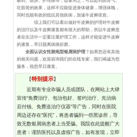
极剑、散步、护理操等，适量用之，可以起到固肾气、
壮筋骨的效果，这样不仅能促进身体健康，增强体魄，
同时也能有效的抵抗其他疾病，加速牛皮癣痊愈。
综上我们可以看出做好牛皮癣的护理对牛皮癣
的治疗以及牛皮癣康复都有很大的帮助，所以牛皮癣患
者在生活中一定要注重护理工作，这样才能促进牛皮癣
的康复，早日脱离病痛折磨。
全面认识女性脓疱型银屑病护理
？如果您还有其他
的相关问题，欢迎咨询我们的在线专家，我们竭诚为您
服务，祝您早日康复。
特别提示
【
】
近期有专业诈骗人员或团队，在网站上大肆
宣传“免费治疗、包治包好、签约治疗、先治病
后付钱、免费送治疗仪器“等广告，同时在医院
周边还存在“医托”，将患者骗到一些黑诊所，导
致无数银屑病患者上当受骗。我院在此提醒广大
患者：谨防医托以及虚假广告，如有发现，立即