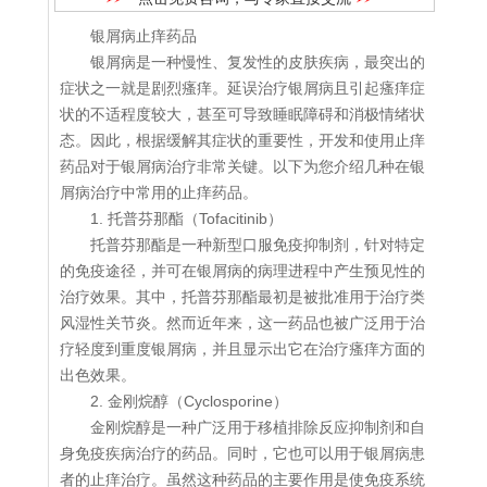
银屑病止痒药品
银屑病是一种慢性、复发性的皮肤疾病，最突出的
症状之一就是剧烈瘙痒。延误治疗银屑病且引起瘙痒症
状的不适程度较大，甚至可导致睡眠障碍和消极情绪状
态。因此，根据缓解其症状的重要性，开发和使用止痒
药品对于银屑病治疗非常关键。以下为您介绍几种在银
屑病治疗中常用的止痒药品。
1. 托普芬那酯（Tofacitinib）
托普芬那酯是一种新型口服免疫抑制剂，针对特定
的免疫途径，并可在银屑病的病理进程中产生预见性的
治疗效果。其中，托普芬那酯最初是被批准用于治疗类
风湿性关节炎。然而近年来，这一药品也被广泛用于治
疗轻度到重度银屑病，并且显示出它在治疗瘙痒方面的
出色效果。
2. 金刚烷醇（Cyclosporine）
金刚烷醇是一种广泛用于移植排除反应抑制剂和自
身免疫疾病治疗的药品。同时，它也可以用于银屑病患
者的止痒治疗。虽然这种药品的主要作用是使免疫系统