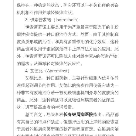
保持在一种稳定的状态，但它还可以与有关止痒的兴奋
机制相互作用并减轻瘙痒症状。
3. 伊索普罗诺（Isotretinoin）
伊索普罗诺主要是用于为严重暴露于阳光下的非粉
瘤性疾病提供一种口服治疗方式。然而，由于其抑制真
皮角质形成的活性，和具有多重作用的化疗效应，这种
药品也可以用于银屑病治疗中止痒疗法方面的应用。此
外，伊索普罗诺还可以降低人体对维生素A的代谢产物
的需求，从而减轻对瘙痒的反应性。
4. 艾德比（Apremilast）
艾德比是一种口服药物，主要针对细胞内信号传导
途径起到调节的作用。艾德比的抗炎作用使得它成为一
种非常有效地治疗若干被免疫细胞机制介导的皮肤病的
药品。此外，这种药还可以减轻银屑病患者的瘙痒症
状，进而提高患者的生活质量。
总而言之，尽管各种
长春银屑病医院
指出，药品都
有其自己的特点和缺点，但选择适用的止痒药物应该基
于患者的银屑病类型和症状严重程度而定。在银屑病治