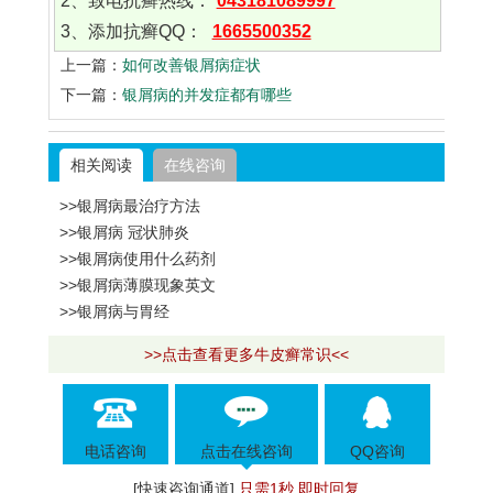
2、致电抗癣热线：
043181089997
3、添加抗癣QQ：
1665500352
上一篇：
如何改善银屑病症状
下一篇：
银屑病的并发症都有哪些
相关阅读
在线咨询
>>银屑病最治疗方法
>>银屑病 冠状肺炎
>>银屑病使用什么药剂
>>银屑病薄膜现象英文
>>银屑病与胃经
>>点击查看更多牛皮癣常识<<
电话咨询
点击在线咨询
QQ咨询
[快速咨询通道]
只需1秒 即时回复