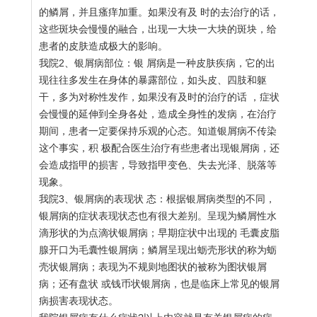
的鳞屑，并且瘙痒加重。如果没有及 时的去治疗的话，
这些斑块会慢慢的融合，出现一大块一大块的斑块，给
患者的皮肤造成极大的影响。
我院2、银屑病部位：银 屑病是一种皮肤疾病，它的出
现往往多发生在身体的暴露部位，如头皮、四肢和躯
干，多为对称性发作，如果没有及时的治疗的话 ，症状
会慢慢的延伸到全身各处，造成全身性的发病，在治疗
期间，患者一定要保持乐观的心态。知道银屑病不传染
这个事实，积 极配合医生治疗有些患者出现银屑病，还
会造成指甲的损害，导致指甲变色、失去光泽、脱落等
现象。
我院3、银屑病的表现状 态：根据银屑病类型的不同，
银屑病的症状表现状态也有很大差别。呈现为鳞屑性水
滴形状的为点滴状银屑病；早期症状中出现的 毛囊皮脂
腺开口为毛囊性银屑病；鳞屑呈现出蛎壳形状的称为蛎
壳状银屑病；表现为不规则地图状的被称为图状银屑
病；还有盘状 或钱币状银屑病，也是临床上常见的银屑
病损害表现状态。