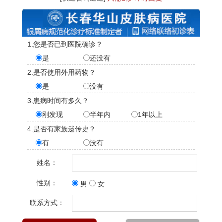
1.您是否已到医院确诊？
是
还没有
2.是否使用外用药物？
是
没有
3.患病时间有多久？
刚发现
半年内
1年以上
4.是否有家族遗传史？
有
没有
姓名：
性别：
男
女
联系方式：