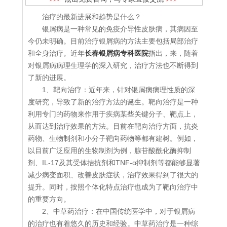
治疗的最新进展和趋势是什么？
银屑病是一种常见的免疫介导性皮肤病，其病因至
今仍未明确。目前治疗银屑病的方法主要包括局部治疗
和全身治疗。近年
长春银屑病专科医院
指出，来，随着
对银屑病病理生理学的深入研究，治疗方法也不断得到
了新的进展。
1、靶向治疗：近年来，针对银屑病病理性质的深
度研究，导致了新的治疗方法的诞生。靶向治疗是一种
利用专门的药物来作用于疾病某些关键分子、靶点上，
从而达到治疗效果的方法。目前在靶向治疗方面，抗炎
药物、生物制剂和小分子靶向药物等都有建树。例如，
以目前广泛应用的生物制剂为例，腺苷酸酰化酶抑制
剂、IL-17及其受体拮抗剂和TNF-α抑制剂等都能够显著
减少病变面积、改善皮肤症状，治疗效果得到了很大的
提升。同时，按照个体化特点治疗也成为了靶向治疗中
的重要方向。
2、中草药治疗：在中国传统医学中，对于银屑病
的治疗也有着悠久的历史和经验。中草药治疗是一种综