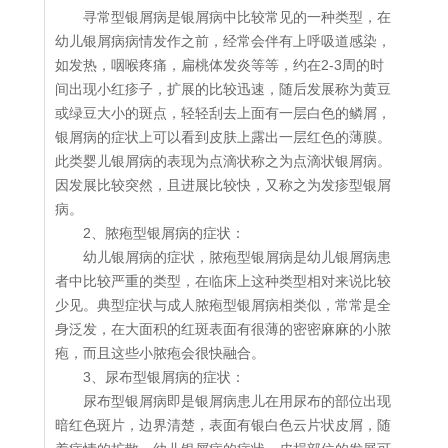
寻常型银屑病是银屑病中比较常见的一种类型，在
幼儿银屑病病情发作之前，经常会伴有上呼吸道感染，
如发热，咽喉疼痛，扁桃体发炎等等，约在2-3周的时
间出现小红疹子，扩展的比较迅速，随后发展称为黄豆
或绿豆大小的斑点，轻轻刮去上面有一层白色的鳞屑，
银屑病的症状上可以看到皮肤上露出一层红色的薄膜。
此类婴儿银屑病的表现为点滴状称之为点滴状银屑病。
因发展比较突然，且进展比较快，又称之为发疹型银屑
病。
2、脓疱型银屑病的症状：
幼儿银屑病的症状，脓疱型银屑病是幼儿银屑病患
者中比较严重的类型，在临床上这种类型相对来说比较
少见。典型症状与成人脓疱型银屑病相类似，常常是全
身泛发，在大面积的红斑表面有很薄的密密麻麻的小脓
疱，而且这些小脓疱会很快融合。
3、尿布型银屑病的症状：
尿布型银屑病即是银屑病患儿在用尿布的部位出现
暗红色斑片，边界清楚，表面有银白色云片状皮屑，随