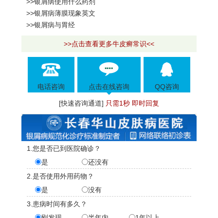
>>银屑病使用什么药剂
>>银屑病薄膜现象英文
>>银屑病与胃经
>>点击查看更多牛皮癣常识<<
电话咨询
点击在线咨询
QQ咨询
[快速咨询通道]
只需1秒 即时回复
1.您是否已到医院确诊？
是
还没有
2.是否使用外用药物？
是
没有
3.患病时间有多久？
刚发现
半年内
1年以上