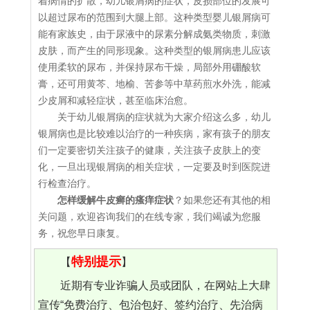
着病情的扩散，幼儿银屑病的症状，皮损部位的发展可
以超过尿布的范围到大腿上部。这种类型婴儿银屑病可
能有家族史，由于尿液中的尿素分解成氨类物质，刺激
皮肤，而产生的同形现象。这种类型的银屑病患儿应该
使用柔软的尿布，并保持尿布干燥，局部外用硼酸软
膏，还可用黄芩、地榆、苦参等中草药煎水外洗，能减
少皮屑和减轻症状，甚至临床治愈。
关于幼儿银屑病的症状就为大家介绍这么多，幼儿
银屑病也是比较难以治疗的一种疾病，家有孩子的朋友
们一定要密切关注孩子的健康，关注孩子皮肤上的变
化，一旦出现银屑病的相关症状，一定要及时到医院进
行检查治疗。
怎样缓解牛皮癣的瘙痒症状
？如果您还有其他的相
关问题，欢迎咨询我们的在线专家，我们竭诚为您服
务，祝您早日康复。
特别提示
【
】
近期有专业诈骗人员或团队，在网站上大肆
宣传“免费治疗、包治包好、签约治疗、先治病