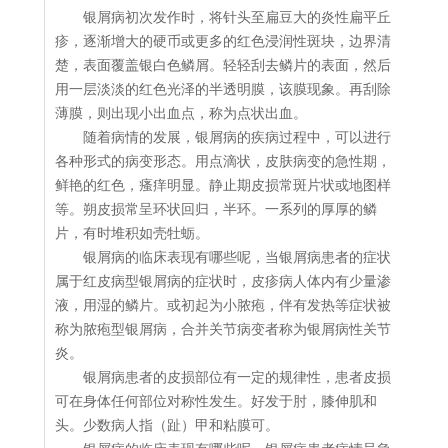
银屑病初次发作时，将针头至扁豆大的炎性扁平丘
疹，逐渐增大的硬币或更多的红色浸润性斑块，边界清
楚，表面覆盖银白色鳞屑。轻轻刮去鳞片的表面，然后
用一层淡淡的红色光泽的半透明膜，该膜现象。再刮除
薄膜，则出现小出血点，称为点状出血。
随着病情的发展，银屑病的疾病过程中，可以进行
各种形式的病变形态。用点滴状，皮肤病变的急性期，
鲜艳的红色，瘙痒明显。静止期皮损常斑片状或地图样
等。朔皮损常呈环状回归，半环。一系列的厚厚的鳞
片，有时堆积如壳牡蛎。
银屑病的临床表现有哪些呢，当银屑病患者的症状
属于红皮病型银屑病的症状时，皮疹病人体内有少量渗
液，用湿的鳞片。或初起为小脓疱，伴有发热等症状被
称为脓疱型银屑病，合并关节病变者称为银屑病性关节
炎。
银屑病患者的皮损部位有一定的规律性，患者皮损
可在身体任何部位对称性发生。好发于肘，膝伸肌和
头。少数病人指（趾）甲和粘膜可。