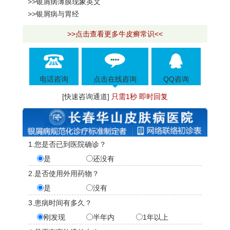
>>银屑病薄膜现象英文
>>银屑病与胃经
>>点击查看更多牛皮癣常识<<
电话咨询
点击在线咨询
QQ咨询
[快速咨询通道]
只需1秒 即时回复
1.您是否已到医院确诊？
是
还没有
2.是否使用外用药物？
是
没有
3.患病时间有多久？
刚发现
半年内
1年以上