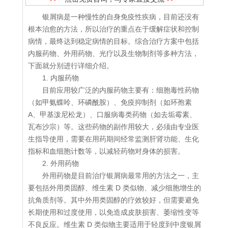
银屑病是一种慢性的自身免疫性疾病，目前还没有
根本治愈的方法，所以治疗的重点在于缓解症状和控制
病情，最终达到稳定病情的目标。综合治疗方案中包括
内服药物、外用药物、光疗以及生物制剂等多种方法，
下面就分别进行详细介绍。
1. 内服药物
目前应用较广泛的内服药物主要有：细胞毒性药物
（如甲氨蝶呤、环磷酰胺）、免疫抑制剂（如环孢素
A、甲基泼尼松龙）、口服病毒类药物（如去垢霉素、
瓦布沙宗）等。这些药物的副作用较大，必须由专业医
生指导使用，需要在用药期间经常监测肝肾功能、生化
指标和血细胞计数等，以减轻药物对身体的损害。
2. 外用药物
外用药物是目前治疗银屑病最常用的方法之一，主
要包括外用类固醇、维生素 D 类似物、减少细胞增生的
抗角质剂等。其中外用类固醇的疗效较好，但需要避免
长期使用和过度使用，以免造成皮肤损害、萎缩性变等
不良反应。维生素 D 类似物主要适用于轻度到中度银屑