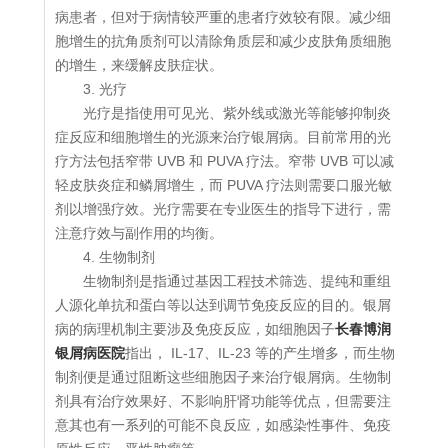
病患者，但对于病情较严重的患者疗效较有限。减少细
胞增生的抗角质剂可以清除角质层和减少皮肤角质细胞
的增生，来缓解皮肤症状。
3. 光疗
光疗是指使用可见光、紫外线或激光等能够抑制炎
症反应和细胞增生的光源来治疗银屑病。目前常用的光
疗方法包括窄带 UVB 和 PUVA 疗法。窄带 UVB 可以减
轻皮肤炎症和鳞屑增生，而 PUVA 疗法则需要口服光敏
剂以增强疗效。光疗需要在专业医生的指导下进行，需
注意疗效与副作用的均衡。
4. 生物制剂
生物制剂是指通过基因工程技术筛选、提纯和重组
人源化单抗和蛋白等以达到调节免疫反应的目的。银屑
病的病理机制主要涉及免疫反应，如细胞因子
长春博润
银屑病医院
指出， IL-17、IL-23 等的产生增多，而生物
制剂便是通过阻断这些细胞因子来治疗银屑病。生物制
剂具有治疗效果好、不影响肝肾功能等优点，但需要注
意其也有一系列的可能不良反应，如感染性事件、免疫