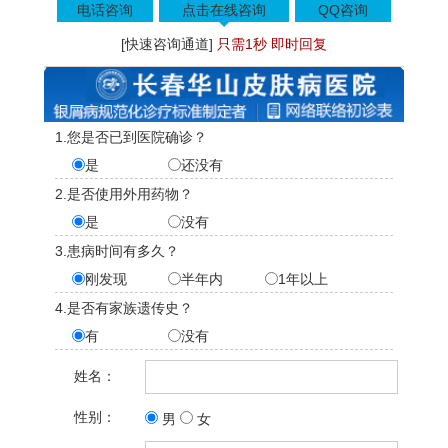
电话咨询
点击在线咨询
QQ咨询
[快速咨询通道]
只需1秒 即时回复
1.您是否已到医院确诊？
是
还没有
2.是否使用外用药物？
是
没有
3.患病时间有多久？
刚发现
半年内
1年以上
4.是否有家族遗传史？
有
没有
姓名：
性别：
男
女