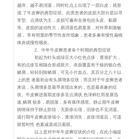
越痒、越不易消退，同时红点上出现了一层白皮，就形
成 了牛皮癣的典型症状。此类患者的皮损大部分是以寻
常型、点滴状为主，皮损可遍布全身包括头皮、黏膜
等。皮损的波动性大，易消退也易复发，对外界刺激敏
感， 常有明显的季节性发作现象，患者多兼有慢性扁桃
体炎或慢性咽炎。
2、中年牛皮癣患者各个时期的典型症状
初起为针头或绿豆大小红色点疹，逐渐扩大，
有的点疹互相隔合形成斑片。表面覆盖有干燥的银白色
鳞屑，轻轻刮除鳞屑，可见小片血点。其百分之八十以
上的患 者最初会有头屑增多症状，而且对于牛皮癣患者
来说，头屑增多是最早表现出来的，也是最表象的症
状。牛皮癣进展期皮疹多呈点滴状,色泽鲜红而发展迅
速,鳞屑 较多，易脱落，多有瘙痒感觉。静止期牛皮癣
病情保持于静止阶段，无新疹出现，旧疹也不见消退。
退行期牛皮癣皮疹缩小，逐渐消失，皮疹消退后，可遗
留暂时性 色素减退或沉着斑。
以上是对中年牛皮癣症状的介绍，在此小编提