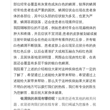
部位经常会覆盖有灰黄色或灰白色的鳞屑，较厚的鳞屑
经常给患者造成严重的困扰。鳞屑症状会出现在患者身
体的各部位，其中以头部的症状较为多见，也更为严
重。鳞屑容易脱落，还会使患者出现瘙痒症状。
我院咽喉部位的不适感，例如患者经常会出现扁桃体的
肿大和疼痛，并且症状不宜消退;患者的皮肤被划破或被
注射针刺破后会在伤处出现伴有瘙痒的红丘疹，并有银
白色鳞屑不断脱落。患者皮肤上会出现呈点状分布的炎
性红色丘疹，以后会逐渐扩大或相互融合为棕红色斑
块，且斑块基地浸润明显，周围会出现炎性红晕，在表
面还会覆盖有多层干燥的银白色鳞屑。
我院看了上述的介绍相信大家对这种疾病也有了一定的
了解了，希望通过上述能给大家带来帮助，希望通过上
述能给大家带来帮助，那么关于这种疾病如果大家还有
不明白的地方可以拨打我们的热线，我们有专业的医生
为您解答，最后祝大家身体健康。
银屑病的表现有哪些呢
？如果您还有其他的相关问
题，欢迎咨询我们的在线专家，我们竭诚为您服务，祝