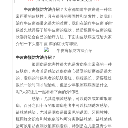
牛皮癣预防方法介绍
？大家都知道牛皮癣是一种非
常严重的皮肤性，具有很强的顽固性和复发性，给我们
治疗牛皮癣都带来很大的难度，我们在治疗牛皮癣 的时
候首先就得要了解牛皮癣的症状，然后根据牛皮癣的症
状选择适合自己的治疗方法，下面由皮肤病医院给大家
介绍一下头部牛皮 癣的症状有哪些。
牛皮癣预防方法介绍
？
银屑病是危害性很大也是发病率非常高的一种
皮肤病，患者若是感染该疾病身心遭受的折磨都是很大
的，发病的时候患者的肌肤发红，病程很长，需要经过
很长一段时间才能治愈，但是少年银屑病病因是什么
呢?大家还是一起看看下面的介绍吧。
感染：尤其是细菌感染，可以诱发或加重银屑
病。百分之四十五的银屑病患者中可以找到诱发感染。
链球菌感染，尤其是咽炎是最常见的诱因。牙周脓肿、
肛周蜂窝织炎和脓疱疮等均可分离到链球菌。链球菌感
染可以引起点滴状银屑病发病，特别是在儿童及青少年