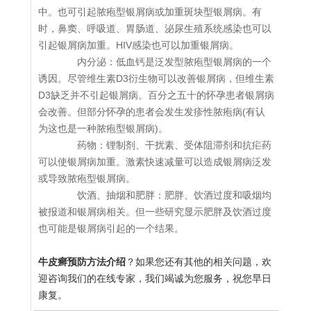
中。也可引起脓疱型银屑病或加重斑块型银屑病。有
时，鼻窦、呼吸道、胃肠道、泌尿生殖系统感染也可以
引起银屑病加重。HIV感染也可以加重银屑病。
内分泌：低血钙是泛发型脓疱型银屑病的一个
诱因。尽管维生素D3衍生物可以改善银屑病，但维生素
D3缺乏并不引起银屑病。百分之五十的怀孕患者银屑病
会改善。但部分怀孕的患者会发生发疹性脓疱病(有认
为这也是一种脓疱型银屑病)。
药物：锂制剂、干扰素、受体阻滞剂和抗疟药
可以使银屑病加重。激素快速减量可以造成银屑病泛发
或导致脓疱型银屑病。
饮酒、抽烟和肥胖：肥胖、饮酒过度和吸烟均
被报道和银屑病相关。但一些研究显示肥胖及饮酒过度
也可能是银屑病引起的一个结果。
牛皮癣预防方法介绍
？如果您还有其他的相关问题，欢
迎咨询我们的在线专家，我们竭诚为您服务，祝您早日
康复。