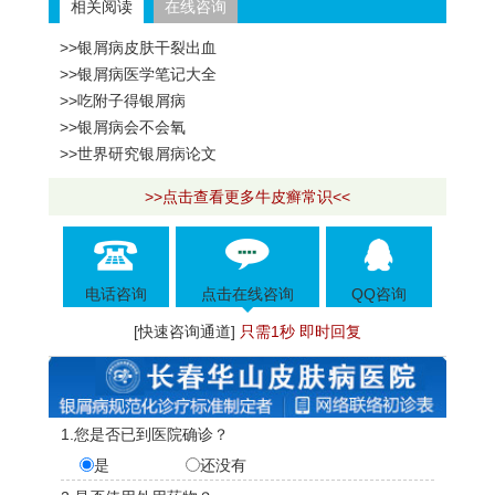
相关阅读
在线咨询
>>银屑病皮肤干裂出血
>>银屑病医学笔记大全
>>吃附子得银屑病
>>银屑病会不会氧
>>世界研究银屑病论文
>>点击查看更多牛皮癣常识<<
电话咨询
点击在线咨询
QQ咨询
[快速咨询通道]
只需1秒 即时回复
1.您是否已到医院确诊？
是
还没有