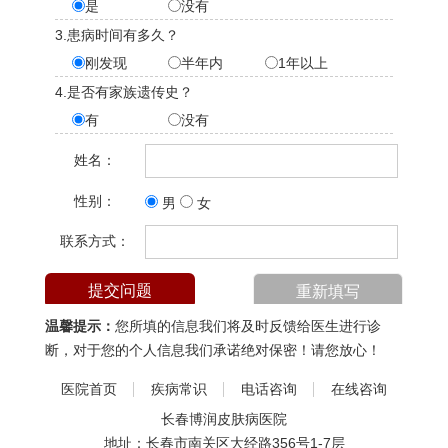
是
没有
3.患病时间有多久？
刚发现
半年内
1年以上
4.是否有家族遗传史？
有
没有
姓名：
性别：
男
女
联系方式：
温馨提示：
您所填的信息我们将及时反馈给医生进行诊
断，对于您的个人信息我们承诺绝对保密！请您放心！
医院首页
疾病常识
电话咨询
在线咨询
长春博润皮肤病医院
地址：长春市南关区大经路356号1-7层