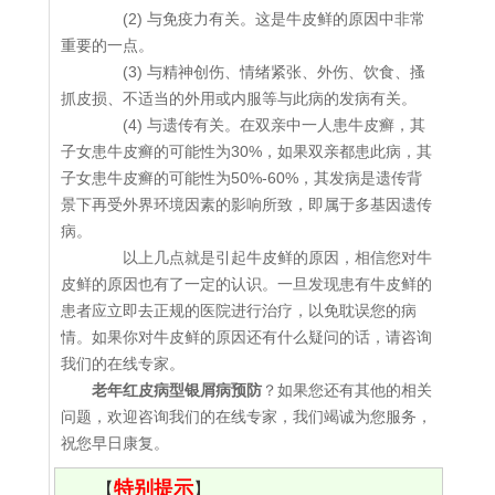
(2) 与免疫力有关。这是牛皮鲜的原因中非常
重要的一点。
(3) 与精神创伤、情绪紧张、外伤、饮食、搔
抓皮损、不适当的外用或内服等与此病的发病有关。
(4) 与遗传有关。在双亲中一人患牛皮癣，其
子女患牛皮癣的可能性为30%，如果双亲都患此病，其
子女患牛皮癣的可能性为50%-60%，其发病是遗传背
景下再受外界环境因素的影响所致，即属于多基因遗传
病。
以上几点就是引起牛皮鲜的原因，相信您对牛
皮鲜的原因也有了一定的认识。一旦发现患有牛皮鲜的
患者应立即去正规的医院进行治疗，以免耽误您的病
情。如果你对牛皮鲜的原因还有什么疑问的话，请咨询
我们的在线专家。
老年红皮病型银屑病预防
？如果您还有其他的相关
问题，欢迎咨询我们的在线专家，我们竭诚为您服务，
祝您早日康复。
特别提示
【
】