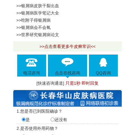
>>银屑病皮肤干裂出血
>>银屑病医学笔记大全
>>吃附子得银屑病
>>银屑病会不会氧
>>世界研究银屑病论文
>>点击查看更多牛皮癣常识<<
电话咨询
点击在线咨询
QQ咨询
[快速咨询通道]
只需1秒 即时回复
1.您是否已到医院确诊？
是
还没有
2.是否使用外用药物？