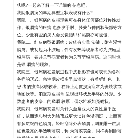
状呢?一起来了解一下详细的 信息吧。
我院银屑病的早期典型症状表现有什么?
我院一、银屑病的皮损现象可在身体任何部位对称性发
作。银屑病的疾病 也多发于肘、膝关节伸侧和头部等方
位。少量有些的病人会发觉指甲和黏膜亦可被侵。
我院二、红皮病型银屑病；皮疹有少量 渗液，附有湿性
鳞屑。或初起为小脓疱，伴有发热等现象者称为脓疱型
银屑病，吞并关节病变者称为关节型银屑病。这同时也
是银 屑病的现象。
我院三、银屑病在发展过程中皮损形态也可表现为各种
各样的形式。急性期皮损多呈点滴状，有着鲜红色，其
患 者的瘙痒比较较著。在静止期皮损病症常为斑块状或
地图状等。消退期皮损常 呈现出环状及半环的外形。少
数患者的皮疹上的鳞屑 较厚，偶尔堆积如壳蛎状。
我院四、银屑病初发时为针头至扁豆大的炎性扁平丘
疹，从而逐步增大为钱币或更大淡红色滋润斑 ，上面覆
有多层银白色鳞屑。轻轻刮除外表鳞屑，则显露一层淡
红色发亮的半透明薄膜，称 为薄膜表象。同样再刮除薄