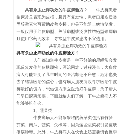
具有杀虫止痒功效的牛皮癣验方
？ 牛皮癣患者
临床常见表现为皮损，且具有复发性，患者口服皮质类
固醇激素常可帮助改善皮损，但是不能阻止病情复发，
一般仅用于红皮病型、关节病型或泛发性脓疱型银屑病
且使用它药无效者，寻常型牛皮癣患者不宜选用。
具有杀虫止痒功效的牛皮癣验方
？
人们都知道牛皮癣是一种不好治的易经常会发
现反复发作的皮肤顽疾，医治困难，过程漫长，大多数
病人可能经历了几年时间的医治却还不痊愈，渐渐也失
去了继续医治的信心，也有病人朋友所以寻求医治牛皮
癣最好的偏方，想借偏方来医医治好牛皮癣，为了帮人
们早日脱离顽疾，下面就给人们了解一下牛皮癣病人不
能够够吃什么。
1、蔬菜类
牛皮癣病人不能够够吃的蔬菜类包括有竹笋、
芥菜、南瓜、菠菜、尖椒等，因为这些蔬菜易引发皮肤
疮疡肿毒。此外，牛皮癣病人在饮食上还需要慎食反季