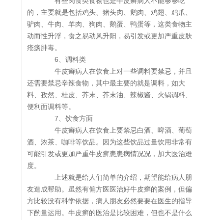
有些肉食类食物也是牛皮癣病人不能够够吃
的，主要就是包括鸡头、猪头肉、鹅肉、鸡翅、鸡爪、
驴肉、牛肉、羊肉、狗肉、鹅蛋、鸭蛋等，这类食物主
动而性升浮，食之易动风升阳，易引发或更加严重皮肤
疮疡肿毒。
6、调料类
牛皮癣病人在饮食上对一些调料要禁忌，并且
还需要禁忌辛辣食物，其中最主要的就是调料，如大
料、孜然、桂皮、芥末、芥末油、辣椒酱、火锅调料、
便利面调料等。
7、饮食方面
牛皮癣病人在饮食上要禁忌白酒、啤酒、葡萄
酒、浓茶、咖啡等饮品。因为这些饮品过量饮用非常有
可能引发或更加严重牛皮癣患患病情况况，加大医治难
度。
上述就是给人们简单的介绍，期望能给病人朋
友造成帮助。虽然有偏方医医治好牛皮癣的案例，但偏
方比较没有科学依据，病人朋友必然要要在医生的指导
下酌量运用。牛皮癣的医治是比较困难，但也不是什么