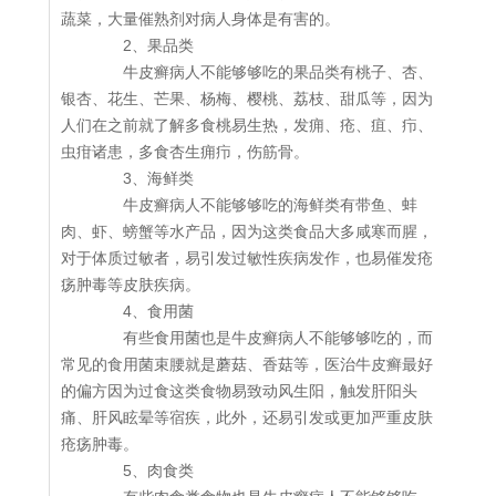
蔬菜，大量催熟剂对病人身体是有害的。
2、果品类
牛皮癣病人不能够够吃的果品类有桃子、杏、
银杏、花生、芒果、杨梅、樱桃、荔枝、甜瓜等，因为
人们在之前就了解多食桃易生热，发痈、疮、疽、疖、
虫疳诸患，多食杏生痈疖，伤筋骨。
3、海鲜类
牛皮癣病人不能够够吃的海鲜类有带鱼、蚌
肉、虾、螃蟹等水产品，因为这类食品大多咸寒而腥，
对于体质过敏者，易引发过敏性疾病发作，也易催发疮
疡肿毒等皮肤疾病。
4、食用菌
有些食用菌也是牛皮癣病人不能够够吃的，而
常见的食用菌束腰就是蘑菇、香菇等，医治牛皮癣最好
的偏方因为过食这类食物易致动风生阳，触发肝阳头
痛、肝风眩晕等宿疾，此外，还易引发或更加严重皮肤
疮疡肿毒。
5、肉食类