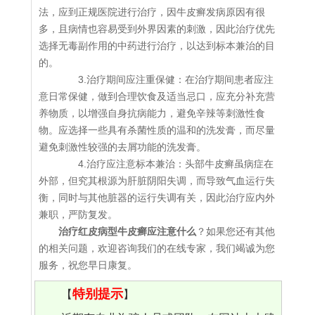
法，应到正规医院进行治疗，因牛皮癣发病原因有很
多，且病情也容易受到外界因素的刺激，因此治疗优先
选择无毒副作用的中药进行治疗，以达到标本兼治的目
的。
3.治疗期间应注重保健：在治疗期间患者应注
意日常保健，做到合理饮食及适当忌口，应充分补充营
养物质，以增强自身抗病能力，避免辛辣等刺激性食
物。应选择一些具有杀菌性质的温和的洗发膏，而尽量
避免刺激性较强的去屑功能的洗发膏。
4.治疗应注意标本兼治：头部牛皮癣虽病症在
外部，但究其根源为肝脏阴阳失调，而导致气血运行失
衡，同时与其他脏器的运行失调有关，因此治疗应内外
兼职，严防复发。
治疗红皮病型牛皮癣应注意什么
？如果您还有其他
的相关问题，欢迎咨询我们的在线专家，我们竭诚为您
服务，祝您早日康复。
特别提示
【
】