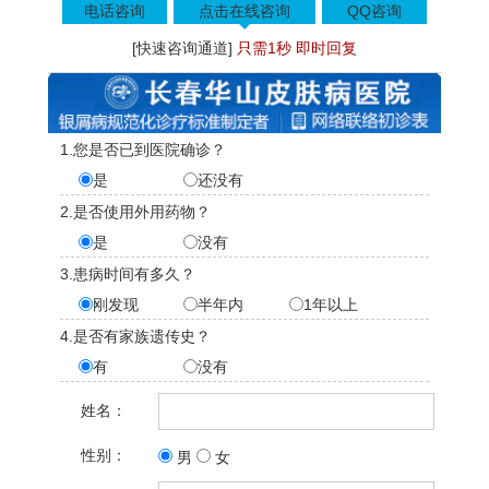
电话咨询
点击在线咨询
QQ咨询
[快速咨询通道]
只需1秒 即时回复
1.您是否已到医院确诊？
是
还没有
2.是否使用外用药物？
是
没有
3.患病时间有多久？
刚发现
半年内
1年以上
4.是否有家族遗传史？
有
没有
姓名：
性别：
男
女