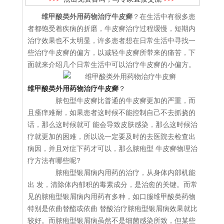
维甲酸类外用药物治疗牛皮癣
？在生活中有很多患
者都饱受着疾病的折磨，牛皮癣治疗过程缓慢，短期内
治疗效果也不太明显，许多患者想在日常生活中寻找一
些治疗牛皮癣的偏方，以减轻牛皮癣所带来的痛苦，下
面就来介绍几个日常生活中可以治疗牛皮癣的小偏方。
维甲酸类外用药物治疗牛皮癣
？
脓包型牛皮癣比普通的牛皮癣更加的严重，而
且瘙痒难耐，如果患者这时候不能控制自己不去抓挠的
话，那么这时候就可 能会导致皮肤感染，那么这时候治
疗就更加的困难，所以说一定要及时的去医院去检查出
病因，并且对症下药才可以，那么脓疱型 牛皮癣物理治
疗方法有哪些呢?
脓疱型银屑病内用药的治疗，从身体内部机能
出 发，清除体内郁积的毒素成分，是治愈的关键。而常
见的脓疱型银屑病内用药有多种，如口服维甲酸类药物
特别是依曲替酯或依曲 替酸治疗脓疱型银屑病效果就比
较好。而脓疱型银屑病虽然不是细菌感染所致，但某些