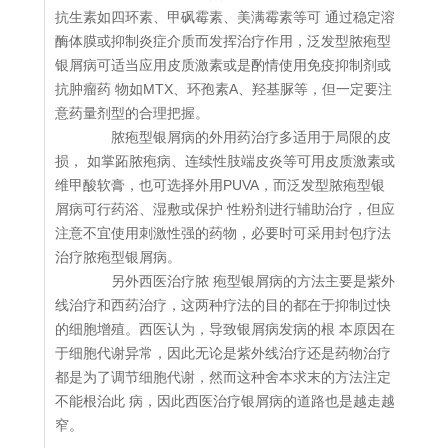
抗生素如四环素、甲砜霉素、美满霉素等可 通过稳定溶
酶体膜或抑制炎症介质而发挥治疗作用，泛发型脓疱型
银屑病可适当应用皮质激素或是酌情使用免疫抑制剂或
抗肿瘤药 物如MTX、环孢素A、羟基脲等，但一定要注
意药量剂型的合理把握。
脓疱型银屑病的外用药治疗多适用于局限的皮
损， 如掌跖脓疱病、连续性肢端皮炎等可用皮质激素或
维甲酸软膏，也可选择外用PUVA，而泛发型脓疱型银
屑病可行药浴、湿敷或保护 性粉剂进行辅助治疗，但应
注意不宜使用刺激性强的药物，必要时可采用封包疗法
治疗脓疱型银屑病。
另外西医治疗脓 疱型银屑病的方法主要是紫外
线治疗和西药治疗，这两种疗法的目的都在于抑制过快
的细胞增殖。西医认为，导致银屑病发病的根 本原因在
于细胞代谢异常，因此无论是紫外线治疗还是药物治疗
都是为了调节细胞代谢，然而这种舍本求末的方法注定
不能根治此 病，因此西医治疗银屑病的道路也是越走越
窄。