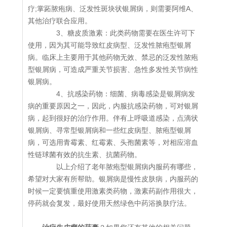
疗;掌跖脓疱病、泛发性斑块状银屑病，则需要阿维A、
其他治疗联合应用。
3、糖皮质激素：此类药物需要在医生许可下
使用，因为其可能导致红皮病型、泛发性脓疱型银屑
病。临床上主要用于其他药物无效、禁忌的泛发性脓疱
型银屑病，可造成严重关节损害、急性多发性关节病性
银屑病。
4、抗感染药物：细菌、病毒感染是银屑病发
病的重要原因之一，因此，内服抗感染药物，可对银屑
病，起到很好的治疗作用。伴有上呼吸道感染，点滴状
银屑病、寻常型银屑病和一些红皮病型、脓疱型银屑
病，可选用青霉素、红霉素、头孢菌素等，对相应溶血
性链球菌有效的抗生素、抗菌药物。
以上介绍了老年脓疱型银屑病内服药有哪些，
希望对大家有所帮助。银屑病是慢性皮肤病，内服药的
时候一定要慎重使用激素类药物，激素药副作用很大，
停药就会复发，最好使用天然绿色中药浴换肤疗法。