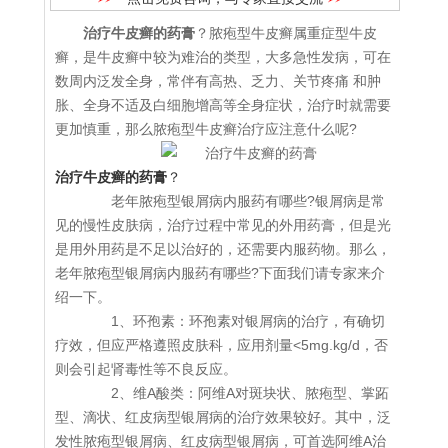
治疗牛皮癣的药膏
？脓疱型牛皮癣属重症型牛皮
癣，是牛皮癣中较为难治的类型，大多急性发病，可在
数周内泛发全身，常伴有高热、乏力、关节疼痛 和肿
胀、全身不适及白细胞增高等全身症状，治疗时就需要
更加慎重，那么脓疱型牛皮癣治疗应注意什么呢?
治疗牛皮癣的药膏
？
老年脓疱型银屑病内服药有哪些?银屑病是常
见的慢性皮肤病，治疗过程中常见的外用药膏，但是光
是用外用药是不足以治好的，还需要内服药物。那么，
老年脓疱型银屑病内服药有哪些?下面我们请专家来介
绍一下。
1、环孢素：环孢素对银屑病的治疗，有确切
疗效，但应严格遵照皮肤科，应用剂量<5mg.kg/d，否
则会引起肾毒性等不良反应。
2、维A酸类：阿维A对斑块状、脓疱型、掌跖
型、滴状、红皮病型银屑病的治疗效果较好。其中，泛
发性脓疱型银屑病、红皮病型银屑病，可首选阿维A治