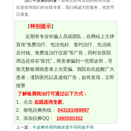
治疗牛皮癣的药膏
？如果您还有其他的相关问题，
欢迎咨询我们的在线专家，我们竭诚为您服务，祝您早
日康复。
特别提示
【
】
近期有专业诈骗人员或团队，在网站上大肆
宣传“免费治疗、包治包好、签约治疗、先治病
后付钱、免费送治疗仪器“等广告，同时在医院
周边还存在“医托”，将患者骗到一些黑诊所，导
致无数银屑病患者上当受骗。我院在此提醒广大
患者：谨防医托以及虚假广告，如有发现，立即
报警
了解银屑病治疗可通过以下方式：
1、点击
在线咨询专家
。
2、致电抗癣热线：
043181089997
3、添加抗癣QQ：
1665500352
上一篇：
牛皮癣外用药物浓度不同药效不同