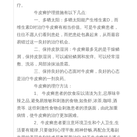
疗。
牛皮癣护理措施有以下几点:
一、多晒太阳：多晒太阳能产生维生素D，而
维生素D对治疗牛皮癣有相当价值。可是牛皮癣患者，
往往不愿人们看到患处，而把患处包裹起来，从而最容
易错过这一良好的治疗机会。
二、保持皮肤湿润：牛皮癣最多见的是干燥鳞
屑，保持皮肤湿润，可以减轻鳞屑和发痒。可以经常湿
敷、洗浴，局部涂抹油质霜。
三、保持良好的心态面对牛皮癣，良好的心态
是治疗牛皮癣的一剂良药。
牛皮癣的理疗方法：
1、 牛皮癣患者的饮食应以清淡为主,忌厚味辛
辣之品,避免易致敏和刺激的食物,如鱼虾,浓茶,咖啡,酒
类等. 这些刺激性食物会刺激患者的溃疡面，由此加重
病情，使牛皮癣的治疗更加困难。
2、牛皮癣患者要注意环境卫生和个人卫生,生
活要有规律.只要做到心理平衡,精神舒畅,再配合无毒副