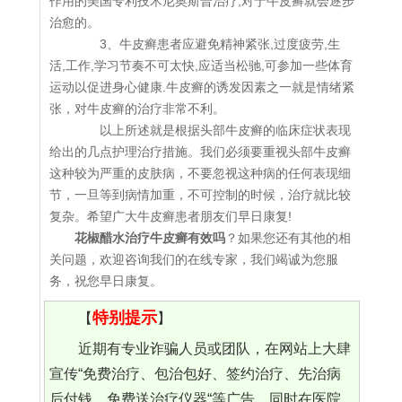
作用的美国专利技术尼奥斯普治疗,对于牛皮癣就会逐步
治愈的。
3、牛皮癣患者应避免精神紧张,过度疲劳,生
活,工作,学习节奏不可太快,应适当松驰,可参加一些体育
运动以促进身心健康.牛皮癣的诱发因素之一就是情绪紧
张，对牛皮癣的治疗非常不利。
以上所述就是根据头部牛皮癣的临床症状表现
给出的几点护理治疗措施。我们必须要重视头部牛皮癣
这种较为严重的皮肤病，不要忽视这种病的任何表现细
节，一旦等到病情加重，不可控制的时候，治疗就比较
复杂。希望广大牛皮癣患者朋友们早日康复!
花椒醋水治疗牛皮癣有效吗
？如果您还有其他的相
关问题，欢迎咨询我们的在线专家，我们竭诚为您服
务，祝您早日康复。
特别提示
【
】
近期有专业诈骗人员或团队，在网站上大肆
宣传“免费治疗、包治包好、签约治疗、先治病
后付钱、免费送治疗仪器“等广告，同时在医院