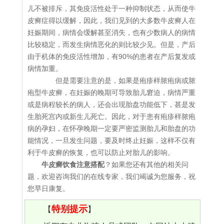
儿不被排斥，其免疫活性处于一种抑制状态，从而使牛
皮癣症得以缓解，因此，我们见到的大多数牛皮癣人在
妊娠期间，病情会缓解甚至消失，也有少数病人的病情
比较稳定，而发生病情恶化的则比较少见。但是，产后
由于机体的免疫活性增加，有90%的患者在产后复发或
病情加重。
但是需要注意的是，如果是疱疹样脓疱病或脓
疱型牛皮癣，在妊娠的晚期可导致胎儿窘迫，病情严重
或是病程较长的病人，还会出现胎盘功能低下，甚是发
生胎死宫内或新生儿死亡。因此，对于患有疱疹样脓疱
病的孕妇，在怀孕晚期一定要严密监测胎儿和胎盘的功
能情况，一旦发生问题，要及时终止妊娠，这样不仅有
利于牛皮癣的恢复，也可以防止对胎儿的影响。
牛皮癣饮食注意搭配
？如果您还有其他的相关问
题，欢迎咨询我们的在线专家，我们竭诚为您服务，祝
您早日康复。
特别提示
【
】