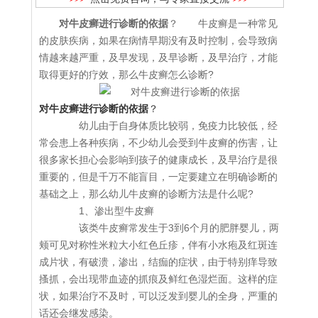
对牛皮癣进行诊断的依据
？ 牛皮癣是一种常见
的皮肤疾病，如果在病情早期没有及时控制，会导致病
情越来越严重，及早发现，及早诊断，及早治疗，才能
取得更好的疗效，那么牛皮癣怎么诊断?
对牛皮癣进行诊断的依据
？
幼儿由于自身体质比较弱，免疫力比较低，经
常会患上各种疾病，不少幼儿会受到牛皮癣的伤害，让
很多家长担心会影响到孩子的健康成长，及早治疗是很
重要的，但是千万不能盲目，一定要建立在明确诊断的
基础之上，那么幼儿牛皮癣的诊断方法是什么呢?
1、渗出型牛皮癣
该类牛皮癣常发生于3到6个月的肥胖婴儿，两
颊可见对称性米粒大小红色丘疹，伴有小水疱及红斑连
成片状，有破溃，渗出，结痂的症状，由于特别痒导致
搔抓，会出现带血迹的抓痕及鲜红色湿烂面。这样的症
状，如果治疗不及时，可以泛发到婴儿的全身，严重的
话还会继发感染。