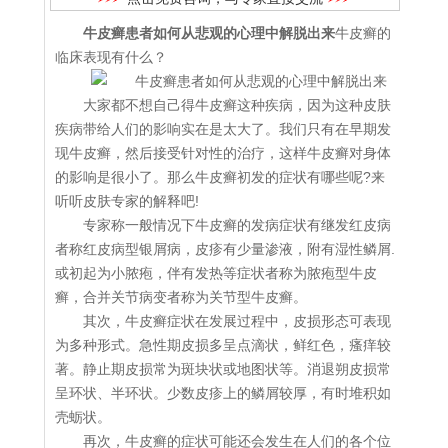
牛皮癣患者如何从悲观的心理中解脱出来
牛皮癣的
临床表现有什么？
大家都不想自己得牛皮癣这种疾病，因为这种皮肤
疾病带给人们的影响实在是太大了。我们只有在早期发
现牛皮癣，然后接受针对性的治疗，这样牛皮癣对身体
的影响是很小了。那么牛皮癣初发的症状有哪些呢?来
听听皮肤专家的解释吧!
专家称一般情况下牛皮癣的发病症状有继发红皮病
者称红皮病型银屑病，皮疹有少量渗液，附有湿性鳞屑.
或初起为小脓疱，伴有发热等症状者称为脓疱型牛皮
癣，合并关节病变者称为关节型牛皮癣。
其次，牛皮癣症状在发展过程中，皮损形态可表现
为多种形式。急性期皮损多呈点滴状，鲜红色，瘙痒较
著。静止期皮损常为斑块状或地图状等。消退朔皮损常
呈环状、半环状。少数皮疹上的鳞屑较厚，有时堆积如
壳蛎状。
再次，牛皮癣的症状可能还会发生在人们的各个位