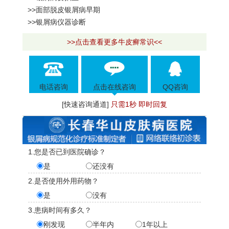
>>面部脱皮银屑病早期
>>银屑病仪器诊断
>>点击查看更多牛皮癣常识<<
电话咨询
点击在线咨询
QQ咨询
[快速咨询通道]
只需1秒 即时回复
1.您是否已到医院确诊？
是
还没有
2.是否使用外用药物？
是
没有
3.患病时间有多久？
刚发现
半年内
1年以上