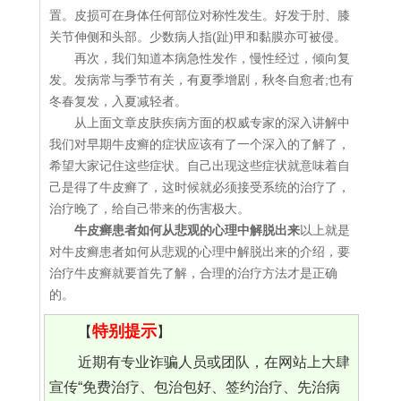
置。皮损可在身体任何部位对称性发生。好发于肘、膝
关节伸侧和头部。少数病人指(趾)甲和黏膜亦可被侵。
再次，我们知道本病急性发作，慢性经过，倾向复
发。发病常与季节有关，有夏季增剧，秋冬自愈者;也有
冬春复发，入夏减轻者。
从上面文章皮肤疾病方面的权威专家的深入讲解中
我们对早期牛皮癣的症状应该有了一个深入的了解了，
希望大家记住这些症状。自己出现这些症状就意味着自
己是得了牛皮癣了，这时候就必须接受系统的治疗了，
治疗晚了，给自己带来的伤害极大。
牛皮癣患者如何从悲观的心理中解脱出来
以上就是
对牛皮癣患者如何从悲观的心理中解脱出来的介绍，要
治疗牛皮癣就要首先了解，合理的治疗方法才是正确
的。
特别提示
【
】
近期有专业诈骗人员或团队，在网站上大肆
宣传“免费治疗、包治包好、签约治疗、先治病