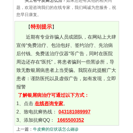
头上有牛皮癣怎么治
？如果您还有其他的相关问
题，欢迎咨询我们的在线专家，我们竭诚为您服务，祝
您早日康复。
特别提示
【
】
近期有专业诈骗人员或团队，在网站上大肆
宣传“免费治疗、包治包好、签约治疗、先治病
后付钱、免费送治疗仪器“等广告，同时在医院
周边还存在“医托”，将患者骗到一些黑诊所，导
致无数银屑病患者上当受骗。我院在此提醒广大
患者：谨防医托以及虚假广告，如有发现，立即
报警
了解银屑病治疗可通过以下方式：
1、点击
在线咨询专家
。
2、致电抗癣热线：
043181089997
3、添加抗癣QQ：
1665500352
上一篇：
牛皮癣的症状该怎么确诊