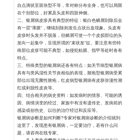
自点滴状至斑块型不等，常对称分布全身，也可以局限
在个别部位，好累及头皮和四肢伸侧。
二、银屑病皮疹具有典型的特征：银白色鳞屑刮除后会
有一层”薄膜“，继续刮除则发生点状出血现象。头皮有
皮疹时头发并不脱落，但鳞屑可使一个个皮损部位的头
发向一起集中，呈现所谓的“束状发”征。要注意有些特
殊部位皮疹可能不典型，如侵犯粘膜、指甲等处时各有
特点。
三、特殊类型的银屑病还各有特点：如关节病型银屑病
具有与类风湿性关节炎相似的表现，脓疱型银屑病受累
部位出现无菌性脓疱，红皮病型银屑病有皮肤弥漫性潮
红或剥脱性皮炎等。
四、结合相关的病史资料：如发病时的情形、可能的诱
因、病情演变的经过、家族中有没有遗传史、发病前的
感染或创伤史、以往的治疗经过和反应等。
银屑病诊断是如何判断?专家对银屑病诊断的介绍就到
这里了，发现患有银屑病，一定要治疗，若有什么问
题，请咨询在线专家。