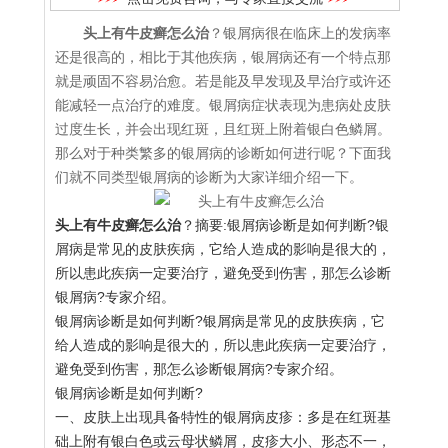
头上有牛皮癣怎么治
？银屑病很在临床上的发病率
还是很高的，相比于其他疾病，银屑病还有一个特点那
就是顽固不容易治愈。若是能及早发现及早治疗或许还
能减轻一点治疗的难度。银屑病症状表现为患病处皮肤
过度生长，并会出现红斑，且红斑上附着银白色鳞屑。
那么对于种类繁多的银屑病的诊断如何进行呢？下面我
们就不同类型银屑病的诊断为大家详细介绍一下。
头上有牛皮癣怎么治
？摘要:银屑病诊断是如何判断?银
屑病是常见的皮肤疾病，它给人造成的影响是很大的，
所以患此疾病一定要治疗，避免受到伤害，那怎么诊断
银屑病?专家介绍。
银屑病诊断是如何判断?银屑病是常见的皮肤疾病，它
给人造成的影响是很大的，所以患此疾病一定要治疗，
避免受到伤害，那怎么诊断银屑病?专家介绍。
银屑病诊断是如何判断?
一、皮肤上出现具备特性的银屑病皮疹：多是在红斑基
础上附有银白色或云母状鳞屑，皮疹大小、形态不一，