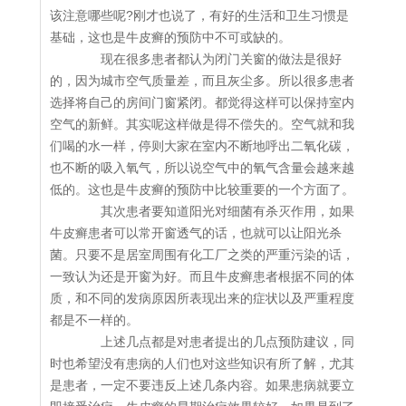
该注意哪些呢?刚才也说了，有好的生活和卫生习惯是
基础，这也是牛皮癣的预防中不可或缺的。
现在很多患者都认为闭门关窗的做法是很好
的，因为城市空气质量差，而且灰尘多。所以很多患者
选择将自己的房间门窗紧闭。都觉得这样可以保持室内
空气的新鲜。其实呢这样做是得不偿失的。空气就和我
们喝的水一样，停则大家在室内不断地呼出二氧化碳，
也不断的吸入氧气，所以说空气中的氧气含量会越来越
低的。这也是牛皮癣的预防中比较重要的一个方面了。
其次患者要知道阳光对细菌有杀灭作用，如果
牛皮癣患者可以常开窗透气的话，也就可以让阳光杀
菌。只要不是居室周围有化工厂之类的严重污染的话，
一致认为还是开窗为好。而且牛皮癣患者根据不同的体
质，和不同的发病原因所表现出来的症状以及严重程度
都是不一样的。
上述几点都是对患者提出的几点预防建议，同
时也希望没有患病的人们也对这些知识有所了解，尤其
是患者，一定不要违反上述几条内容。如果患病就要立