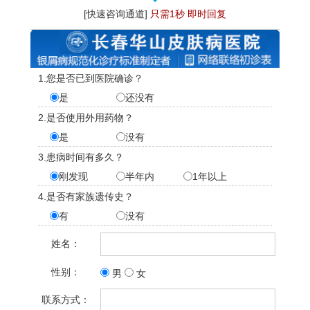
[快速咨询通道]
只需1秒 即时回复
1.您是否已到医院确诊？
是
还没有
2.是否使用外用药物？
是
没有
3.患病时间有多久？
刚发现
半年内
1年以上
4.是否有家族遗传史？
有
没有
姓名：
性别：
男
女
联系方式：