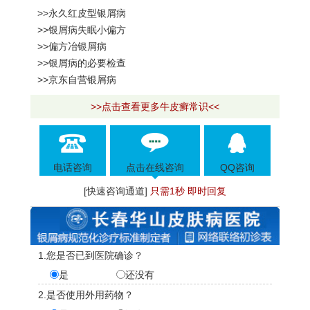
>>永久红皮型银屑病
>>银屑病失眠小偏方
>>偏方冶银屑病
>>银屑病的必要检查
>>京东自营银屑病
>>点击查看更多牛皮癣常识<<
电话咨询
点击在线咨询
QQ咨询
[快速咨询通道]
只需1秒 即时回复
1.您是否已到医院确诊？
是
还没有
2.是否使用外用药物？