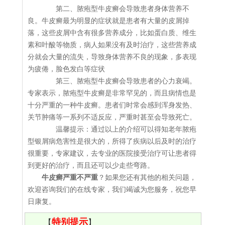
第二、脓疱型牛皮癣会导致患者身体营养不
良。牛皮癣最为明显的症状就是患者有大量的皮屑掉
落，这些皮屑中含有很多营养成分，比如蛋白质、维生
素和叶酸等物质，病人如果没有及时治疗，这些营养成
分就会大量的流失，导致身体营养不良的现象，多表现
为疲倦，脸色发白等症状
第三、脓疱型牛皮癣会导致患者的心力衰竭。
专家表示，脓疱型牛皮癣是非常罕见的，而且病情也是
十分严重的一种牛皮癣。患者们时常会感到浑身发热、
关节肿痛等一系列不适反应，严重时甚至会导致死亡。
温馨提示：通过以上的介绍可以得知老年脓疱
型银屑病危害性是很大的，所得了疾病以后及时的治疗
很重要，专家建议，去专业的医院接受治疗可让患者得
到更好的治疗，而且还可以少走些弯路。
牛皮癣严重不严重
？如果您还有其他的相关问题，
欢迎咨询我们的在线专家，我们竭诚为您服务，祝您早
日康复。
特别提示
【
】