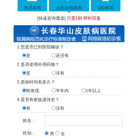
电话咨询
点击在线咨询
QQ咨询
[快速咨询通道]
只需1秒 即时回复
1.您是否已到医院确诊？
是
还没有
2.是否使用外用药物？
是
没有
3.患病时间有多久？
刚发现
半年内
1年以上
4.是否有家族遗传史？
有
没有
姓名：
性别：
男
女