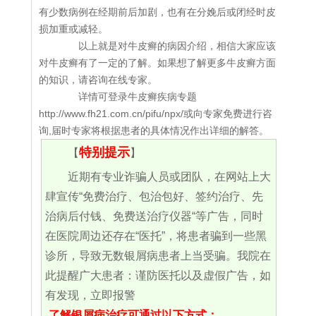
有少数病例在经期前后加剧，也有在分娩后或闭经时皮
损加重或减轻。
以上就是对牛皮癣的病因介绍，相信大家应该
对牛皮癣有了一定的了解。如果想了解更多牛皮癣方面
的知识，请咨询在线专家。
详情可登录牛皮癣疾病专题
http://www.fh21.com.cn/pifu/npx/或向专家免费进行咨
询,届时专家将根据患者的具体情况作出详细的解答。
特别提示
【
】
近期有专业诈骗人员或团队，在网站上大
肆宣传“免费治疗、包治包好、签约治疗、先
治病后付钱、免费送治疗仪器“等广告，同时
在医院周边还存在“医托”，将患者骗到一些黑
诊所，导致无数银屑病患者上当受骗。我院在
此提醒广大患者：谨防医托以及虚假广告，如
有发现，立即报警
了解银屑病治疗可通过以下方式：