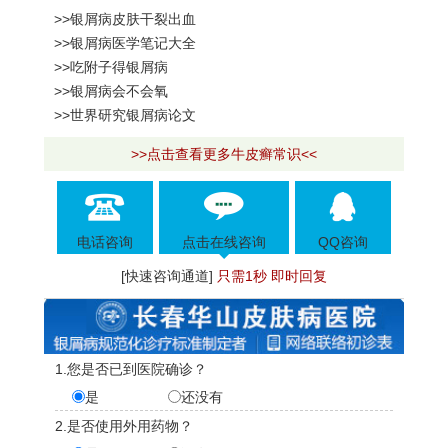
>>银屑病皮肤干裂出血
>>银屑病医学笔记大全
>>吃附子得银屑病
>>银屑病会不会氧
>>世界研究银屑病论文
>>点击查看更多牛皮癣常识<<
电话咨询
点击在线咨询
QQ咨询
[快速咨询通道]
只需1秒 即时回复
1.您是否已到医院确诊？
是
还没有
2.是否使用外用药物？