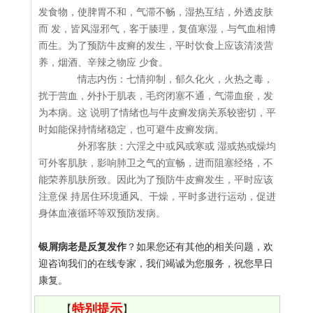
发食物，使脾胃不和，气滞不畅，湿热互结，外透皮肤
而 发，皆风湿邪气，客于腠理，复值寒湿，与气血相博
而生。为了预防牛皮癣的发生，平时饮食上应该清淡营
养，烟酒、辛辣之物应 少食。
情志内伤：七情抑制，郁久化火，火热之毒，
扰于营血，外扑于肌表，毛窍闭塞不通，气滞血瘀，发
为本病。这 说明了情绪也与牛皮癣发病关系较密切，平
时如能保持情绪稳定，也可避牛皮癣发病。
外邪客肤：六淫之中或风或寒或 湿或热或燥均
可外客肌肤，影响肺卫之气的宣畅，进而阻塞经络，不
能荣养肌肤所致。因此为了预防牛皮癣发生，平时应该
注意保 持居住环境通风、干燥，平时多进行运动，促进
身体血液循环等双预防发病。
银屑病老是反复发作
？如果您还有其他的相关问题，欢
迎咨询我们的在线专家，我们竭诚为您服务，祝您早日
康复。
特别提示
【
】