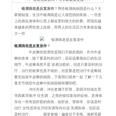
银屑病老是反复发作
？男性银屑病病因是什么？大
家都知道，生活中银屑病是让人很恐惧的疾病，一旦患
上此病在身体和心里上都会受到很大的折磨。而现在越
来越多的男性患上此病，而男人的生活压力本来就会偏
大一些
银屑病老是反复发作
？
牛皮癣的危害性是我们不能忽视的，作为牛皮
癣的患者，除了要及时的治疗，还应该重视自己的生活
细节，牛皮癣虽然不是 容易治愈的，但是只要及时的治
疗，治疗的效果也是不错的，但是要是想治疗牛皮癣就
要先知道牛皮癣的病因，下面我们就来一起 了解一下儿
童关节病型牛皮癣中医病因都有哪些吧。
冲任失调：冲任隶属于肝肾，若因月经或生育
等因素导致冲 任失调，之类的错综复杂的征候。若身体
存在一些有损肝脏的疾病，如肝炎、肾病等，应该及时
治疗;女性若存在月经失调等内分泌 失调疾病，也应该
及时治疗。 腥发食物：偏食过于辛辣、海鲜等腥